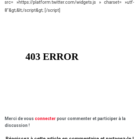
src= »https://platform.twitter.com/widgets.js » charset= »utf-
8″&gt;&lt;/script&gt; [/script]
Merci de vous
connecter
pour commenter et participer à la
discussion !
Réagissez à cette article en commentaire et partagez-le !