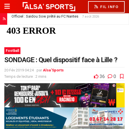
FIL INFO
Officiel : Saïdou Sow prêté au FC Nantes
7 août 2026
Football
SONDAGE : Quel dispositif face à Lille ?
20 Fév 2019 04:24
par
Alsa'Sports
36
0
Temps de lecture : 2 mins