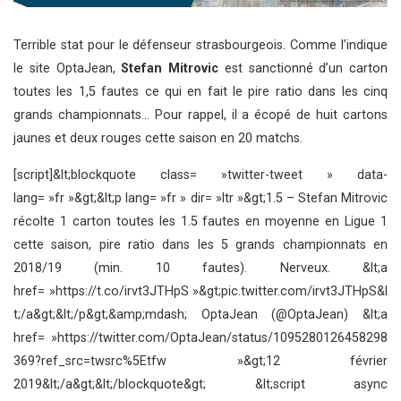
Terrible stat pour le défenseur strasbourgeois. Comme l’indique
le site OptaJean,
Stefan Mitrovic
est sanctionné d’un carton
toutes les 1,5 fautes ce qui en fait le pire ratio dans les cinq
grands championnats… Pour rappel, il a écopé de huit cartons
jaunes et deux rouges cette saison en 20 matchs.
[script]&lt;blockquote class= »twitter-tweet » data-
lang= »fr »&gt;&lt;p lang= »fr » dir= »ltr »&gt;1.5 – Stefan Mitrovic
récolte 1 carton toutes les 1.5 fautes en moyenne en Ligue 1
cette saison, pire ratio dans les 5 grands championnats en
2018/19 (min. 10 fautes). Nerveux. &lt;a
href= »https://t.co/irvt3JTHpS »&gt;pic.twitter.com/irvt3JTHpS&l
t;/a&gt;&lt;/p&gt;&amp;mdash; OptaJean (@OptaJean) &lt;a
href= »https://twitter.com/OptaJean/status/1095280126458298
369?ref_src=twsrc%5Etfw »&gt;12 février
2019&lt;/a&gt;&lt;/blockquote&gt; &lt;script async