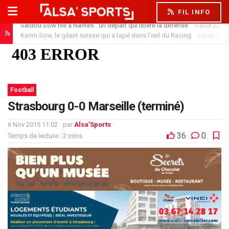
FIL INFO
Karim Sow, le géant suisse qui a tapé dans l’œil du Racing
5 août 2026
Football
Strasbourg 0-0 Marseille (terminé)
6 Nov 2015 11:02
par
Alsa'Sports
36
0
Temps de lecture : 2 mins