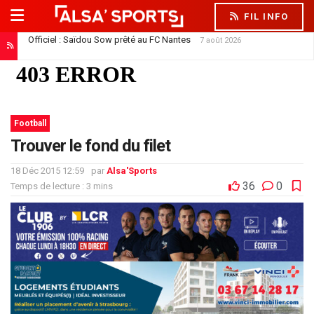
FIL INFO
Officiel : Saïdou Sow prêté au FC Nantes
7 août 2026
Le Racing offre son premier contrat pro à Trésor Kouablé
7 août 2026
Football
Trouver le fond du filet
18 Déc 2015 12:59
par
Alsa'Sports
36
0
Temps de lecture : 3 mins