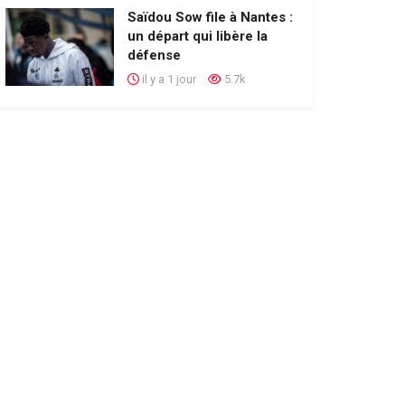
Saïdou Sow file à Nantes :
un départ qui libère la
défense
il y a 1 jour
5.7k