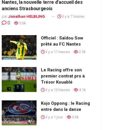
Nantes, la nouvelle terre d’accueil des
anciens Strasbourgeois
par
Jonathan HELBLING
il y a 7 heures
0
5.6k
Officiel : Saïdou Sow
prêté au FC Nantes
il y a 11 heures
2.5k
Le Racing offre son
premier contrat pro à
Trésor Kouablé
il y a 13 heures
4.1k
Kojo Oppong : le Racing
entre dans la danse
il y a 1 jour
5.6k