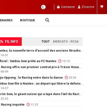
Connexion
S'inscrire
ENAIRES
BOUTIQUE
FIL INFO
TOUT
MERCATO - RCSA
Nantes, la nouvelle terre d’accueil des anciens Strasbourgeois
14:51
ficiel : Saïdou Sow prêté au FC Nantes
10:10
Le Racing offre son premier contrat pro à Trésor Kouablé
08:09
jo Oppong : le Racing entre dans la danse
20:56
Saïdou Sow file à Nantes : un départ qui libère la défense
14:47
Karim Sow, le géant suisse qui a tapé dans l’œil du Racing
23:43
 Racing inquiète
11:23