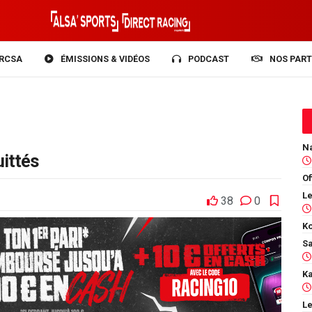
RCSA
ÉMISSIONS & VIDÉOS
PODCAST
NOS PART
ittés
Of
38
0
Ko
Le