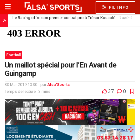
FIL INFO
Le Racing offre son premier contrat pro à Trésor Kouablé
7 août 2026
Football
Un maillot spécial pour l’En Avant de
Guingamp
30 Mar 2019 10:30
par
Alsa'Sports
37
0
Temps de lecture : 3 mins