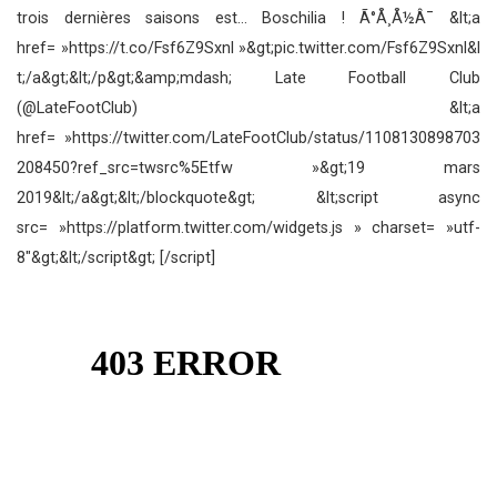
trois dernières saisons est… Boschilia ! Ã°Å¸Å½Â¯ &lt;a
href= »https://t.co/Fsf6Z9Sxnl »&gt;pic.twitter.com/Fsf6Z9Sxnl&l
t;/a&gt;&lt;/p&gt;&amp;mdash; Late Football Club
(@LateFootClub) &lt;a
href= »https://twitter.com/LateFootClub/status/1108130898703
208450?ref_src=twsrc%5Etfw »&gt;19 mars
2019&lt;/a&gt;&lt;/blockquote&gt; &lt;script async
src= »https://platform.twitter.com/widgets.js » charset= »utf-
8″&gt;&lt;/script&gt; [/script]