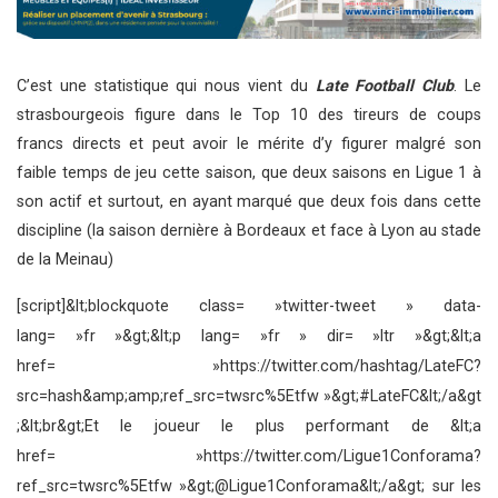
C’est une statistique qui nous vient du
Late Football Club
. Le
strasbourgeois figure dans le Top 10 des tireurs de coups
francs directs et peut avoir le mérite d’y figurer malgré son
faible temps de jeu cette saison, que deux saisons en Ligue 1 à
son actif et surtout, en ayant marqué que deux fois dans cette
discipline (la saison dernière à Bordeaux et face à Lyon au stade
de la Meinau)
[script]&lt;blockquote class= »twitter-tweet » data-
lang= »fr »&gt;&lt;p lang= »fr » dir= »ltr »&gt;&lt;a
href= »https://twitter.com/hashtag/LateFC?
src=hash&amp;amp;ref_src=twsrc%5Etfw »&gt;#LateFC&lt;/a&gt
;&lt;br&gt;Et le joueur le plus performant de &lt;a
href= »https://twitter.com/Ligue1Conforama?
ref_src=twsrc%5Etfw »&gt;@Ligue1Conforama&lt;/a&gt; sur les