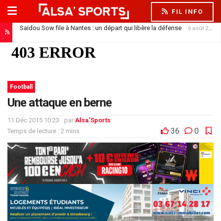
FIL INFO
Saïdou Sow file à Nantes : un départ qui libère la défense
6 août 2026
Football
Une attaque en berne
11 Déc 2015 10:23
par
Alsa'Sports
36
0
Temps de lecture : 2 mins