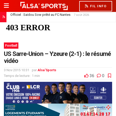
FIL INFO
Officiel : Saïdou Sow prêté au FC Nantes
7 août 2026
Football
US Sarre-Union – Yzeure (2-1) : le résumé
vidéo
3 Nov 2015 10:31
par
Alsa'Sports
36
0
Temps de lecture : 1 min