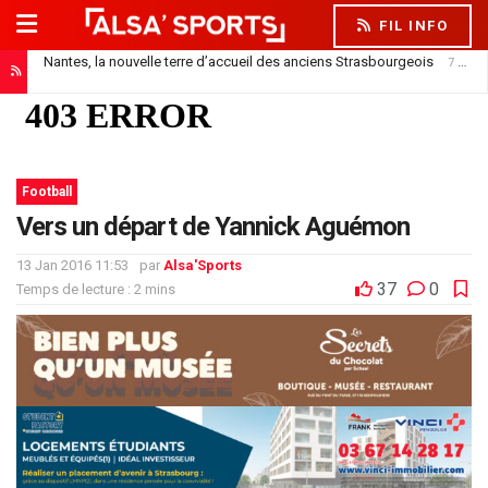
FIL INFO
Nantes, la nouvelle terre d’accueil des anciens Strasbourgeois
7 août 2026
Football
Vers un départ de Yannick Aguémon
13 Jan 2016 11:53
par
Alsa'Sports
37
0
Temps de lecture : 2 mins