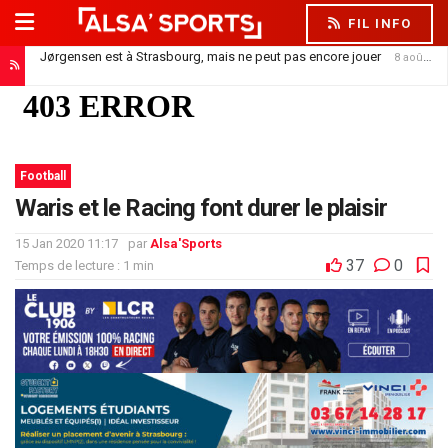
FIL INFO
Jørgensen est à Strasbourg, mais ne peut pas encore jouer
8 août 2026
Football
Waris et le Racing font durer le plaisir
15 Jan 2020 11:17
par
Alsa'Sports
37
0
Temps de lecture : 1 min