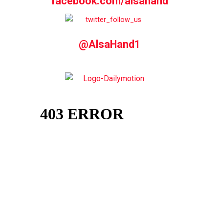
facebook.com/alsahand
@AlsaHand1