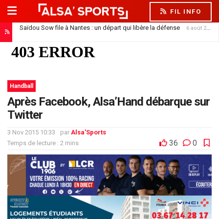
FIL INFO
Saïdou Sow file à Nantes : un départ qui libère la défense
6 août 2026
Handball
Après Facebook, Alsa’Hand débarque sur
Twitter
3 Nov 2015 10:33
par
Alsa'Sports
36
0
Temps de lecture : 2 mins