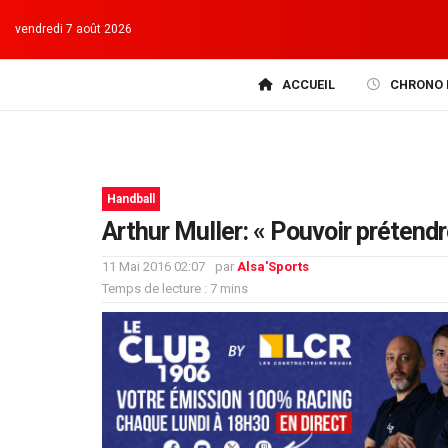
vendredi 7 août 2026
ACCUEIL
CHRONO 
Handball
Arthur Muller: « Pouvoir prétendre
11 Mai 2016 02:07
par
Alsa'Sports
Temps de lecture : 7 mins