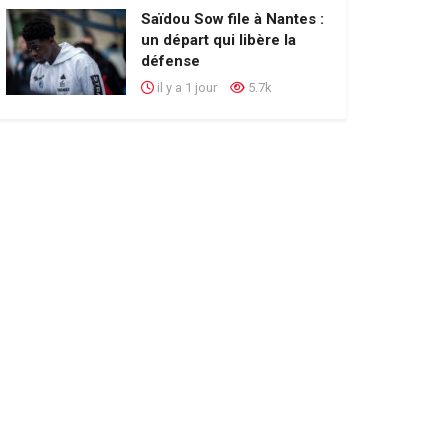
Saïdou Sow file à Nantes :
un départ qui libère la
défense
il y a 1 jour
5.7k