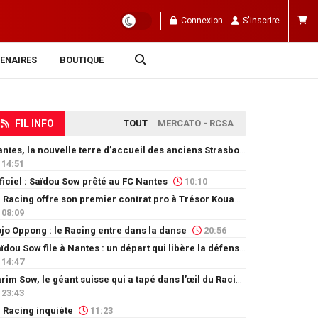
Connexion
S'inscrire
ENAIRES
BOUTIQUE
FIL INFO
TOUT
MERCATO - RCSA
Nantes, la nouvelle terre d’accueil des anciens Strasbourgeois
14:51
ficiel : Saïdou Sow prêté au FC Nantes
10:10
Le Racing offre son premier contrat pro à Trésor Kouablé
08:09
jo Oppong : le Racing entre dans la danse
20:56
Saïdou Sow file à Nantes : un départ qui libère la défense
14:47
Karim Sow, le géant suisse qui a tapé dans l’œil du Racing
23:43
 Racing inquiète
11:23