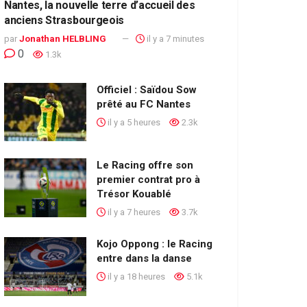
Nantes, la nouvelle terre d’accueil des
anciens Strasbourgeois
par
Jonathan HELBLING
il y a 7 minutes
0
1.3k
Officiel : Saïdou Sow
prêté au FC Nantes
il y a 5 heures
2.3k
Le Racing offre son
premier contrat pro à
Trésor Kouablé
il y a 7 heures
3.7k
Kojo Oppong : le Racing
entre dans la danse
il y a 18 heures
5.1k