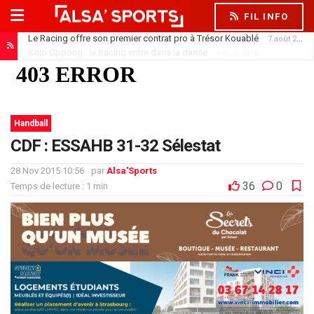
FIL INFO
Kojo Oppong : le Racing entre dans la danse
6 août 2026
Handball
CDF : ESSAHB 31-32 Sélestat
28 Nov 2015 10:56
par
Alsa'Sports
36
0
Temps de lecture : 1 min