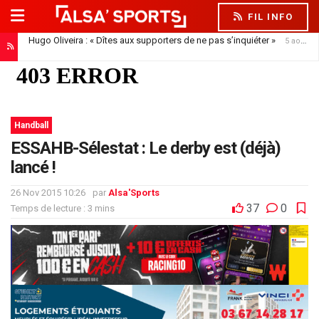
FIL INFO
Hugo Oliveira : « Dîtes aux supporters de ne pas s’inquiéter »
5 août 2026
Handball
ESSAHB-Sélestat : Le derby est (déjà)
lancé !
26 Nov 2015 10:26
par
Alsa'Sports
37
0
Temps de lecture : 3 mins