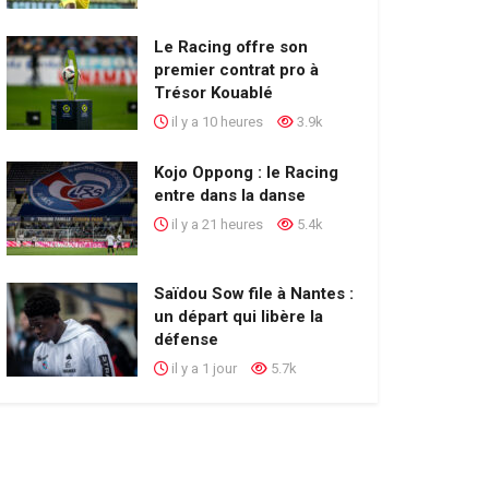
Le Racing offre son
premier contrat pro à
Trésor Kouablé
il y a 10 heures
3.9k
Kojo Oppong : le Racing
entre dans la danse
il y a 21 heures
5.4k
Saïdou Sow file à Nantes :
un départ qui libère la
défense
il y a 1 jour
5.7k