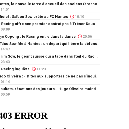
Nantes, la nouvelle terre d’accueil des anciens Strasbourgeois
14:51
ficiel : Saïdou Sow prêté au FC Nantes
10:10
Le Racing offre son premier contrat pro à Trésor Kouablé
08:09
jo Oppong : le Racing entre dans la danse
20:56
Saïdou Sow file à Nantes : un départ qui libère la défense
14:47
Karim Sow, le géant suisse qui a tapé dans l’œil du Racing
23:43
 Racing inquiète
11:23
Hugo Oliveira : « Dîtes aux supporters de ne pas s’inquiéter »
01:14
Résultats, réactions des joueurs… Hugo Oliveira maintient son exigence
00:59