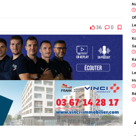
Of
36
0
Ko
Le