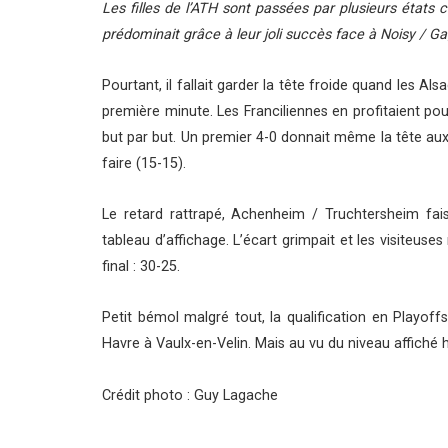
Les filles de l’ATH sont passées par plusieurs états c
prédominait grâce à leur joli succès face à Noisy / G
Pourtant, il fallait garder la tête froide quand les A
première minute. Les Franciliennes en profitaient pour
but par but. Un premier 4-0 donnait même la tête aux 
faire (15-15).
Le retard rattrapé, Achenheim / Truchtersheim fais
tableau d’affichage. L’écart grimpait et les visiteuse
final : 30-25.
Petit bémol malgré tout, la qualification en Playoffs
Havre à Vaulx-en-Velin. Mais au vu du niveau affiché hi
Crédit photo : Guy Lagache