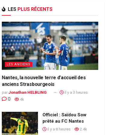
LES
PLUS RÉCENTS
LES ANCIENS
Nantes, la nouvelle terre d’accueil des
anciens Strasbourgeois
par
Jonathan HELBLING
il y a 3 heures
0
4k
Officiel : Saïdou Sow
prêté au FC Nantes
il y a 8 heures
2.4k