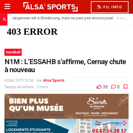
FIL INFO
Jørgensen est à Strasbourg, mais ne peut pas encore jouer
8 août 2026
Handball
N1M : L’ESSAHB s’affirme, Cernay chute
à nouveau
6 Déc 2015 12:56
par
Alsa'Sports
36
0
Temps de lecture : 2 mins