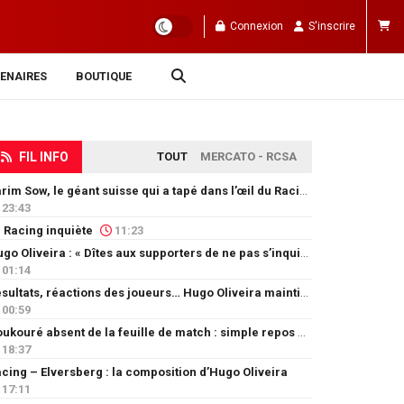
Connexion
S'inscrire
ENAIRES
BOUTIQUE
FIL INFO
TOUT
MERCATO - RCSA
Karim Sow, le géant suisse qui a tapé dans l’œil du Racing
23:43
 Racing inquiète
11:23
Hugo Oliveira : « Dîtes aux supporters de ne pas s’inquiéter »
01:14
Résultats, réactions des joueurs… Hugo Oliveira maintient son exigence
00:59
Doukouré absent de la feuille de match : simple repos ou départ imminent ?
18:37
cing – Elversberg : la composition d’Hugo Oliveira
17:11