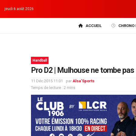
jeudi 6 août 2026
ACCUEIL
CHRONO 
Handball
Pro D2 | Mulhouse ne tombe pas 
11 Déc 2015 11:01
par
Alsa'Sports
Temps de lecture : 2 mins