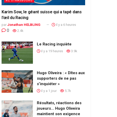
RC STRASBOURG
Karim Sow, le géant suisse qui a tapé dans
l’œil du Racing
par
Jonathan HELBLING
il y a 6 heures
0
2.4k
Le Racing inquiète
il y a 19 heures
3.9k
Hugo Oliveira : « Dîtes aux
supporters de ne pas
s’inquiéter »
il y a 1 jour
5.7k
Résultats, réactions des
joueurs… Hugo Oliveira
maintient son exigence