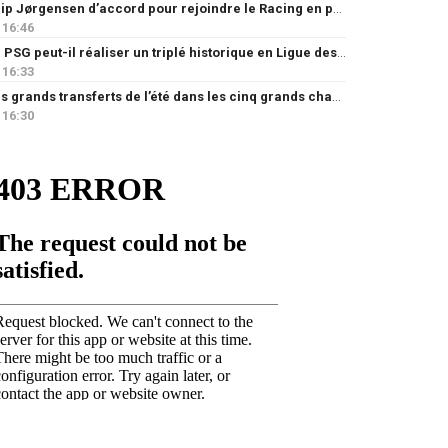
Filip Jørgensen d’accord pour rejoindre le Racing en prêt
16:46
Le PSG peut-il réaliser un triplé historique en Ligue des champions ?
16:33
Les grands transferts de l’été dans les cinq grands championnats européens : quels clubs ont le plus investi ?
16:30