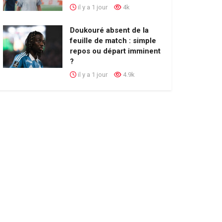
il y a 1 jour
4k
Doukouré absent de la
feuille de match : simple
repos ou départ imminent
?
il y a 1 jour
4.9k