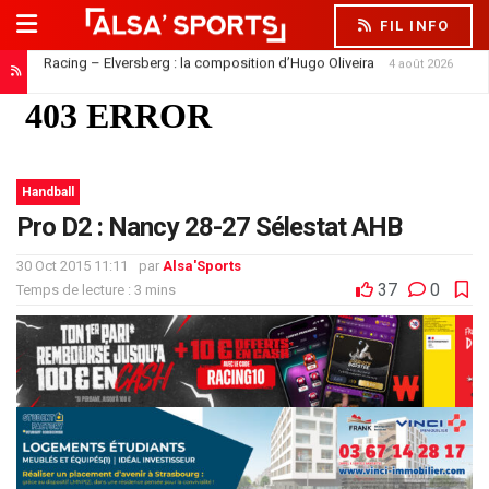
FIL INFO
Racing – Elversberg : la composition d’Hugo Oliveira
4 août 2026
Handball
Pro D2 : Nancy 28-27 Sélestat AHB
30 Oct 2015 11:11
par
Alsa'Sports
37
0
Temps de lecture : 3 mins