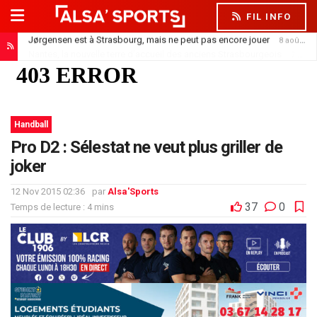
FIL INFO
Jørgensen est à Strasbourg, mais ne peut pas encore jouer
8 août 2026
Nantes, la nouvelle terre d’accueil des anciens Strasbourgeois
7 août 2026
Handball
Pro D2 : Sélestat ne veut plus griller de
joker
12 Nov 2015 02:36
par
Alsa'Sports
37
0
Temps de lecture : 4 mins