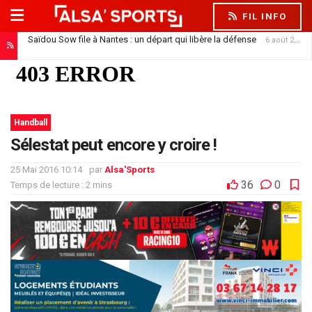
FIL INFO
Saïdou Sow file à Nantes : un départ qui libère la défense
6 août 2026
Karim Sow, le géant suisse qui a tapé dans l’œil du Racing
5 août 2026
Handball
Sélestat peut encore y croire !
25 Mai 2016 10:14
par
Alsa'Sports
36
0
Temps de lecture : 2 mins