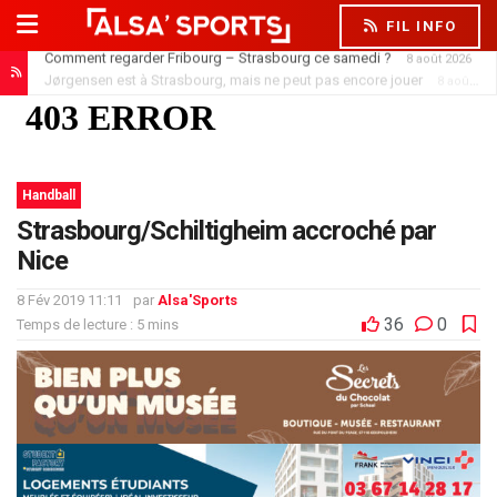
FIL INFO
Jørgensen est à Strasbourg, mais ne peut pas encore jouer
8 août 2026
Handball
Strasbourg/Schiltigheim accroché par
Nice
8 Fév 2019 11:11
par
Alsa'Sports
36
0
Temps de lecture : 5 mins