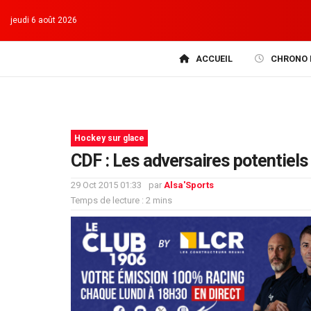
jeudi 6 août 2026
ACCUEIL
CHRONO 
Hockey sur glace
CDF : Les adversaires potentiels 
29 Oct 2015 01:33
par
Alsa'Sports
Temps de lecture : 2 mins