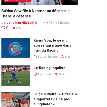
RC STRASBOURG
Saïdou Sow file à Nantes : un départ qui
libère la défense
par
Jonathan HELBLING
il y a 6 heures
0
4.9k
Karim Sow, le géant
suisse qui a tapé dans
l’œil du Racing
il y a 21 heures
5.1k
Le Racing inquiète
il y a 1 jour
4.2k
Hugo Oliveira : « Dîtes aux
supporters de ne pas
s’inquiéter »