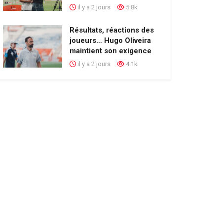
il y a 2 jours
5.8k
Résultats, réactions des
joueurs… Hugo Oliveira
maintient son exigence
il y a 2 jours
4.1k