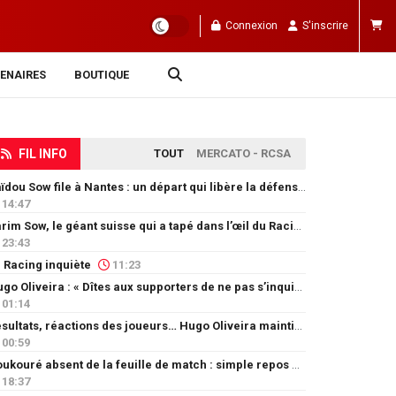
Connexion
S'inscrire
ENAIRES
BOUTIQUE
FIL INFO
TOUT
MERCATO - RCSA
Saïdou Sow file à Nantes : un départ qui libère la défense
14:47
Karim Sow, le géant suisse qui a tapé dans l’œil du Racing
23:43
 Racing inquiète
11:23
Hugo Oliveira : « Dîtes aux supporters de ne pas s’inquiéter »
01:14
Résultats, réactions des joueurs… Hugo Oliveira maintient son exigence
00:59
Doukouré absent de la feuille de match : simple repos ou départ imminent ?
18:37