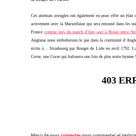
Ces attentats aveugles ont également eu pour effet un élan de
activement avec la Marseillaise qui sera entonné dans les s
France
comme lors du match d’hier soir à Bonal entre St
Anglaise nous emboîterons le pas dans la continuité d’Ang
écrite à… Strasbourg par Rouget de Lisle en avril 1792. La
Corse, une Corse qui bafouera une fois de plus notre hymn
Merci de vous
connecter
pour commenter et particip