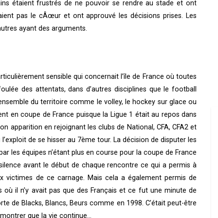
ns étaient frustrés de ne pouvoir se rendre au stade et ont
aient pas le cÂœur et ont approuvé les décisions prises. Les
 autres ayant des arguments.
rticulièrement sensible qui concernait l’île de France où toutes
oulée des attentats, dans d’autres disciplines que le football
l’ensemble du territoire comme le volley, le hockey sur glace ou
ent en coupe de France puisque la Ligue 1 était au repos dans
 son apparition en rejoignant les clubs de National, CFA, CFA2 et
 l’exploit de se hisser au 7ème tour. La décision de disputer les
par les équipes n’étant plus en course pour la coupe de France
silence avant le début de chaque rencontre ce qui a permis à
ux victimes de ce carnage. Mais cela a également permis de
s où il n’y avait pas que des Français et ce fut une minute de
 sorte de Blacks, Blancs, Beurs comme en 1998. C’était peut-être
de montrer que la vie continue…