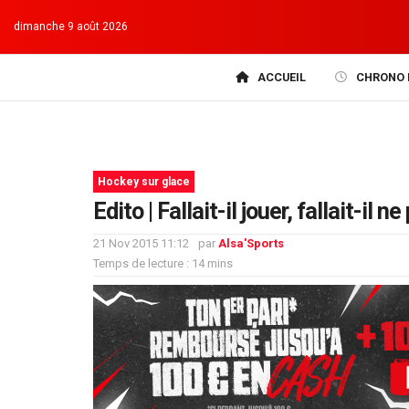
dimanche 9 août 2026
ACCUEIL
CHRONO 
Hockey sur glace
Edito | Fallait-il jouer, fallait-il n
21 Nov 2015 11:12
par
Alsa'Sports
Temps de lecture : 14 mins