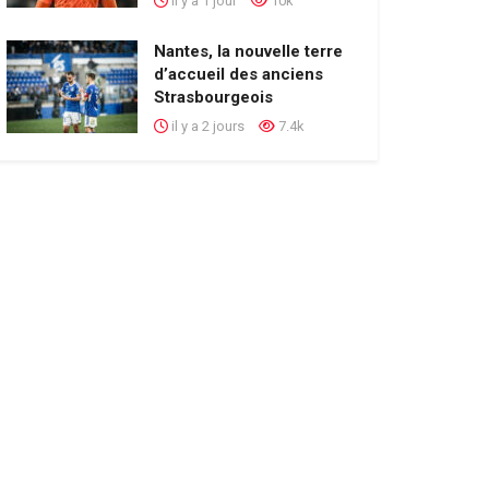
il y a 1 jour
10k
Nantes, la nouvelle terre
d’accueil des anciens
Strasbourgeois
il y a 2 jours
7.4k