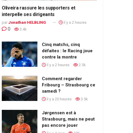
Oliveira rassure les supporters et
interpelle ses dirigeants
par
Jonathan HELBLING
il y a 2 heures
0
3.4k
Cinq matchs, cinq
défaites : le Racing joue
contre la montre
il y a 2 heures
2.5k
Comment regarder
Fribourg – Strasbourg ce
samedi ?
il y a 20 heures
3.5k
Jørgensen est à
Strasbourg, mais ne peut
pas encore jouer