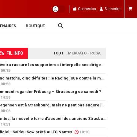
Connexion
S'inscrire
ENAIRES
BOUTIQUE
FIL INFO
TOUT
MERCATO - RCSA
Oliveira rassure les supporters et interpelle ses dirigeants
09:15
Cinq matchs, cinq défaites : le Racing joue contre la montre
08:58
mment regarder Fribourg – Strasbourg ce samedi ?
14:59
Jørgensen est à Strasbourg, mais ne peut pas encore jouer
08:06
Nantes, la nouvelle terre d’accueil des anciens Strasbourgeois
14:51
ficiel : Saïdou Sow prêté au FC Nantes
10:10