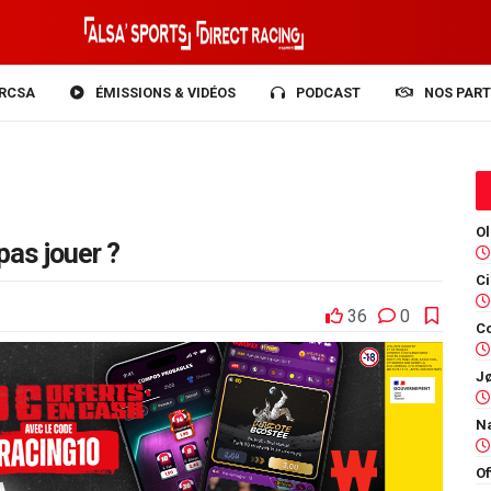
RCSA
ÉMISSIONS & VIDÉOS
PODCAST
NOS PART
e pas jouer ?
36
0
Co
Of