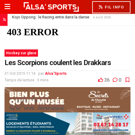
FIL INFO
Kojo Oppong : le Racing entre dans la danse
6 août 2026
Saïdou Sow file à Nantes : un départ qui libère la défense
6 août 2026
Hockey sur glace
Les Scorpions coulent les Drakkars
31 Oct 2015 11:14
par
Alsa'Sports
36
0
Temps de lecture : 3 mins