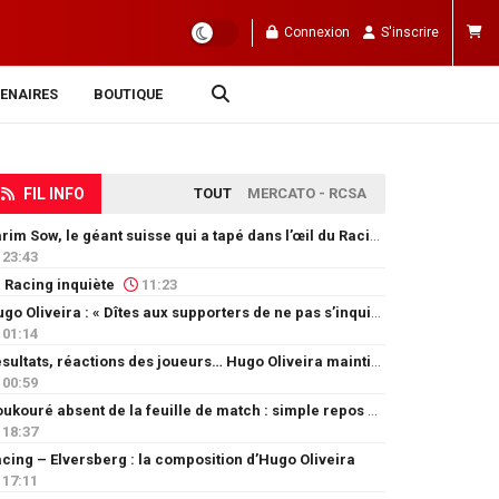
Connexion
S'inscrire
ENAIRES
BOUTIQUE
FIL INFO
TOUT
MERCATO - RCSA
Karim Sow, le géant suisse qui a tapé dans l’œil du Racing
23:43
 Racing inquiète
11:23
Hugo Oliveira : « Dîtes aux supporters de ne pas s’inquiéter »
01:14
Résultats, réactions des joueurs… Hugo Oliveira maintient son exigence
00:59
Doukouré absent de la feuille de match : simple repos ou départ imminent ?
18:37
cing – Elversberg : la composition d’Hugo Oliveira
17:11