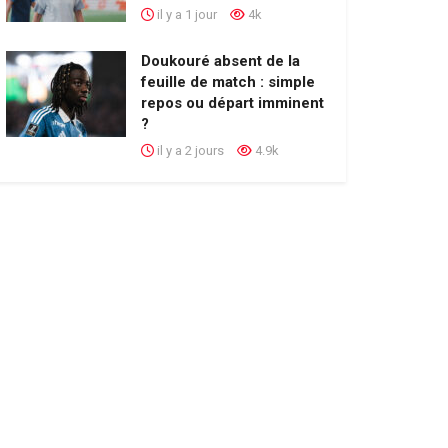
il y a 1 jour
4k
Doukouré absent de la
feuille de match : simple
repos ou départ imminent
?
il y a 2 jours
4.9k