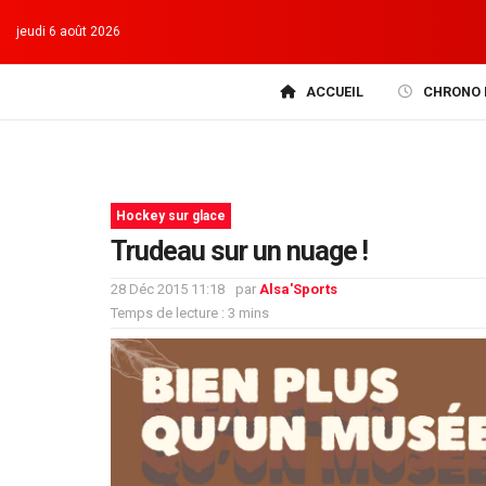
jeudi 6 août 2026
ACCUEIL
CHRONO 
Hockey sur glace
Trudeau sur un nuage !
28 Déc 2015 11:18
par
Alsa'Sports
Temps de lecture : 3 mins