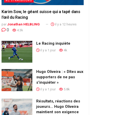
RC STRASBOURG
Karim Sow, le géant suisse qui a tapé dans
l’œil du Racing
par
Jonathan HELBLING
il y a 12 heures
0
4.3k
Le Racing inquiète
il y a 1 jour
4k
Hugo Oliveira : « Dîtes aux
supporters de ne pas
s’inquiéter »
il y a 1 jour
5.8k
Résultats, réactions des
joueurs… Hugo Oliveira
maintient son exigence