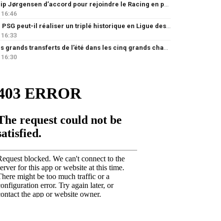
Filip Jørgensen d’accord pour rejoindre le Racing en prêt
16:46
Le PSG peut-il réaliser un triplé historique en Ligue des champions ?
16:33
Les grands transferts de l’été dans les cinq grands championnats européens : quels clubs ont le plus investi ?
16:30