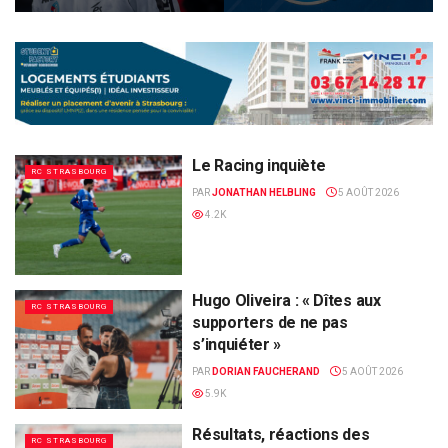
Le Racing inquiète
RC STRASBOURG
PAR
JONATHAN HELBLING
5 AOÛT 2026
4.2K
Hugo Oliveira : « Dîtes aux
RC STRASBOURG
supporters de ne pas
s’inquiéter »
PAR
DORIAN FAUCHERAND
5 AOÛT 2026
5.9K
Résultats, réactions des
RC STRASBOURG