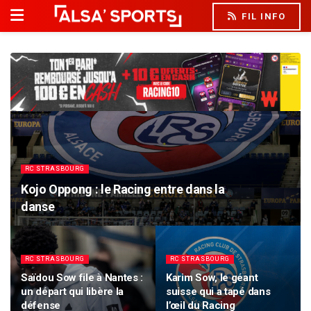
FIL INFO
RC STRASBOURG
Kojo Oppong : le Racing entre dans la
danse
RC STRASBOURG
RC STRASBOURG
Saïdou Sow file à Nantes :
Karim Sow, le géant
un départ qui libère la
suisse qui a tapé dans
défense
l’œil du Racing