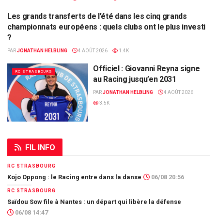
Les grands transferts de l’été dans les cinq grands
ALSA'SPORTS
championnats européens : quels clubs ont le plus investi
?
PAR
JONATHAN HELBLING
4 AOÛT 2026
1.4K
Officiel : Giovanni Reyna signe
RC STRASBOURG
au Racing jusqu’en 2031
PAR
JONATHAN HELBLING
4 AOÛT 2026
3.5K
FIL INFO
RC STRASBOURG
Kojo Oppong : le Racing entre dans la danse
06/08 20:56
RC STRASBOURG
Saïdou Sow file à Nantes : un départ qui libère la défense
06/08 14:47