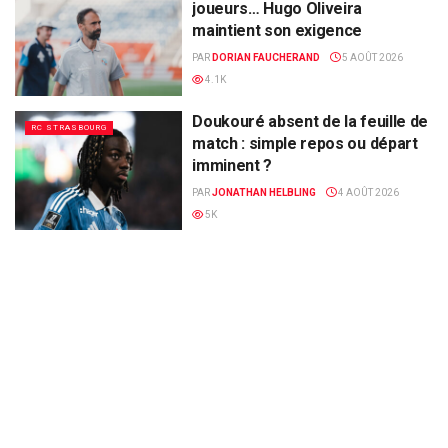
joueurs… Hugo Oliveira
maintient son exigence
PAR
DORIAN FAUCHERAND
5 AOÛT 2026
4.1K
Doukouré absent de la feuille de
RC STRASBOURG
match : simple repos ou départ
imminent ?
PAR
JONATHAN HELBLING
4 AOÛT 2026
5K