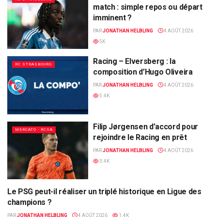
match : simple repos ou départ
imminent ?
PAR
JONATHAN HELBLING
4 AOÛT 2026
5K
Racing – Elversberg : la
RC STRASBOURG
composition d’Hugo Oliveira
PAR
JONATHAN HELBLING
4 AOÛT 2026
5.4K
Filip Jørgensen d’accord pour
MERCATO - RCSA
rejoindre le Racing en prêt
PAR
JONATHAN HELBLING
4 AOÛT 2026
3.4K
Le PSG peut-il réaliser un triplé historique en Ligue des
ALSA'SPORTS
champions ?
PAR
JONATHAN HELBLING
4 AOÛT 2026
1.4K