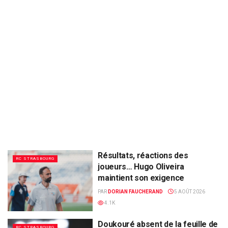
Résultats, réactions des
RC STRASBOURG
joueurs… Hugo Oliveira
maintient son exigence
PAR
DORIAN FAUCHERAND
5 AOÛT 2026
4.1K
Doukouré absent de la feuille de
RC STRASBOURG