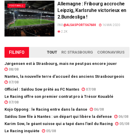
Allemagne : Fribourg accroche
FOOTBALL
Leipzig, Karlsruhe victorieux en
2.Bundesliga !
PAR
@ALSASPORTS67600
16 MAI 2020
2.2K
FIL
INFO
TOUT
RC STRASBOURG
CORONAVIRUS
Jørgensen est à Strasbourg, mais ne peut pas encore jouer
08/08
Nantes, la nouvelle terre d’accueil des anciens Strasbourgeois
07/08
Officiel : Saïdou Sow prêté au FC Nantes
07/08
Le Racing offre son premier contrat pro à Trésor Kouablé
07/08
Kojo Oppong : le Racing entre dans la danse
06/08
Saïdou Sow file à Nantes : un départ qui libère la défense
06/08
Karim Sow, le géant suisse qui a tapé dans l’œil du Racing
05/08
Le Racing inquiète
05/08