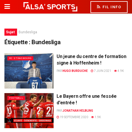
FIL INFO
Sujet
Bundesliga
Étiquette :
Bundesliga
Un jeune du centre de formation
RC STRASBOURG
signe à Hoffenheim !
PAR
HUGO BURDUCHE
7 JUIN 2021
4.9K
Le Bayern offre une fessée
FOOTBALL
d’entrée !
PAR
JONATHAN HELBLING
19 SEPTEMBRE 2020
1.9K