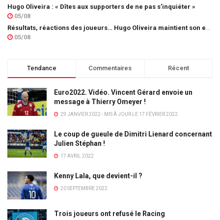
Hugo Oliveira : « Dîtes aux supporters de ne pas s’inquiéter »
05/08
Résultats, réactions des joueurs… Hugo Oliveira maintient son exigence
05/08
Tendance
Commentaires
Récent
Euro2022. Vidéo. Vincent Gérard envoie un
message à Thierry Omeyer !
29 JANVIER 2022 - MIS À JOUR LE 17 FÉVRIER 2022
Le coup de gueule de Dimitri Lienard concernant
Julien Stéphan !
17 AVRIL 2022
Kenny Lala, que devient-il ?
20 SEPTEMBRE 2022
Trois joueurs ont refusé le Racing