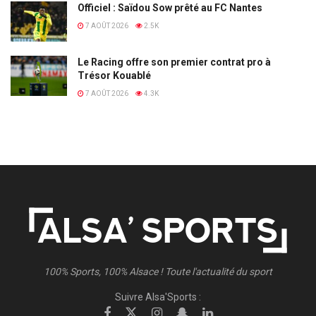
Officiel : Saïdou Sow prêté au FC Nantes
7 AOÛT 2026
2.5K
Le Racing offre son premier contrat pro à
Trésor Kouablé
7 AOÛT 2026
4.3K
100% Sports, 100% Alsace ! Toute l'actualité du sport
Suivre Alsa'Sports :