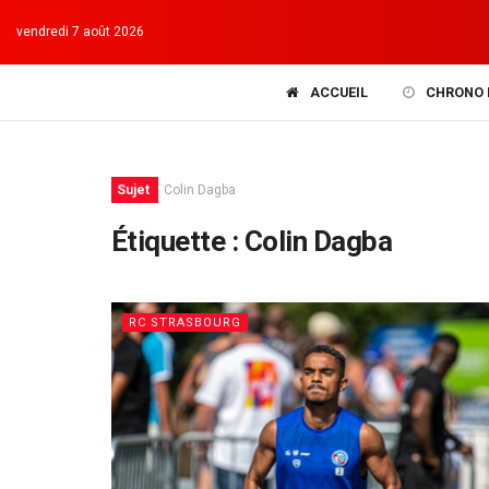
vendredi 7 août 2026
ACCUEIL
CHRONO 
Sujet
Colin Dagba
Étiquette :
Colin Dagba
RC STRASBOURG