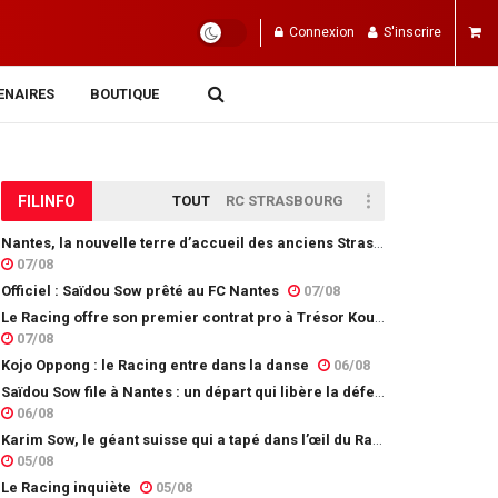
Connexion
S'inscrire
ENAIRES
BOUTIQUE
FIL
INFO
TOUT
RC STRASBOURG
Nantes, la nouvelle terre d’accueil des anciens Strasbourgeois
07/08
Officiel : Saïdou Sow prêté au FC Nantes
07/08
Le Racing offre son premier contrat pro à Trésor Kouablé
07/08
Kojo Oppong : le Racing entre dans la danse
06/08
Saïdou Sow file à Nantes : un départ qui libère la défense
06/08
Karim Sow, le géant suisse qui a tapé dans l’œil du Racing
05/08
Le Racing inquiète
05/08