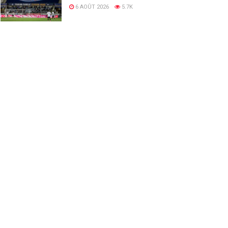
6 AOÛT 2026
5.7K