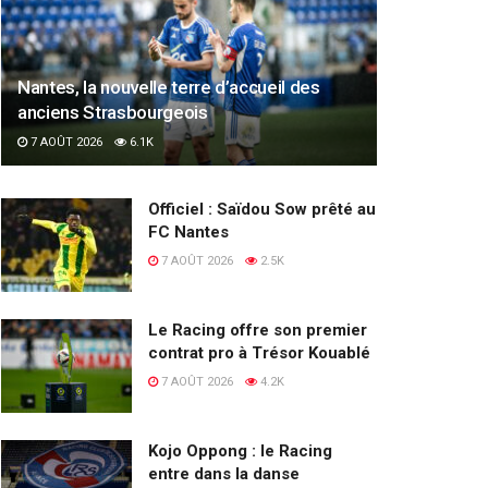
Nantes, la nouvelle terre d’accueil des
anciens Strasbourgeois
7 AOÛT 2026
6.1K
Officiel : Saïdou Sow prêté au
FC Nantes
7 AOÛT 2026
2.5K
Le Racing offre son premier
contrat pro à Trésor Kouablé
7 AOÛT 2026
4.2K
Kojo Oppong : le Racing
entre dans la danse