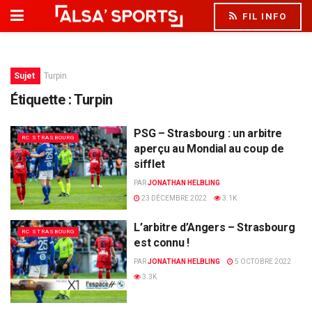
FIL INFO
Sujet
Turpin
Étiquette :
Turpin
PSG – Strasbourg : un arbitre
RC STRASBOURG
aperçu au Mondial au coup de
sifflet
PAR
JONATHAN HELBLING
23 DÉCEMBRE 2022
3.1K
L’arbitre d’Angers – Strasbourg
RC STRASBOURG
est connu !
PAR
JONATHAN HELBLING
5 OCTOBRE 2022
3.3K