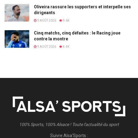
Oliveira rassure les supporters et interpelle ses
dirigeants
9 AOÛT 2026
9.6K
Cinq matchs, cinq défaites : le Racing joue
contre la montre
9 AOÛT 2026
4.4K
100% Sports, 100% Alsace ! Toute l'actualité du sport
Suivre Alsa'Sports :