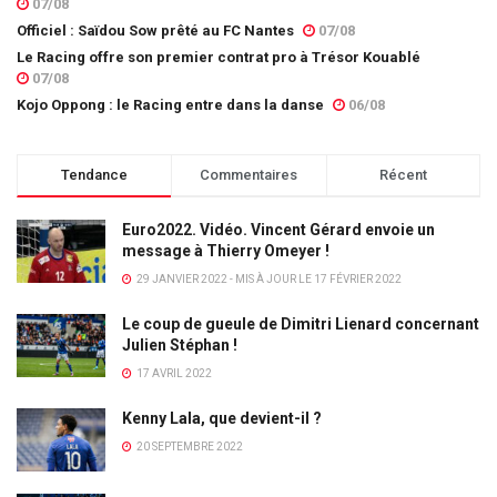
07/08
Officiel : Saïdou Sow prêté au FC Nantes
07/08
Le Racing offre son premier contrat pro à Trésor Kouablé
07/08
Kojo Oppong : le Racing entre dans la danse
06/08
Tendance
Commentaires
Récent
Euro2022. Vidéo. Vincent Gérard envoie un
message à Thierry Omeyer !
29 JANVIER 2022 - MIS À JOUR LE 17 FÉVRIER 2022
Le coup de gueule de Dimitri Lienard concernant
Julien Stéphan !
17 AVRIL 2022
Kenny Lala, que devient-il ?
20 SEPTEMBRE 2022