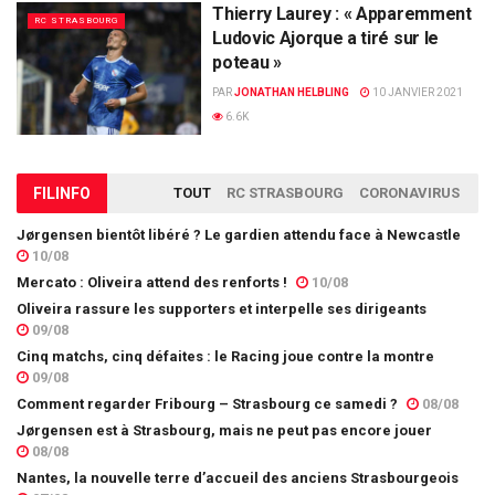
Thierry Laurey : « Apparemment
RC STRASBOURG
Ludovic Ajorque a tiré sur le
poteau »
PAR
JONATHAN HELBLING
10 JANVIER 2021
6.6K
FIL
INFO
TOUT
RC STRASBOURG
CORONAVIRUS
Jørgensen bientôt libéré ? Le gardien attendu face à Newcastle
10/08
Mercato : Oliveira attend des renforts !
10/08
Oliveira rassure les supporters et interpelle ses dirigeants
09/08
Cinq matchs, cinq défaites : le Racing joue contre la montre
09/08
Comment regarder Fribourg – Strasbourg ce samedi ?
08/08
Jørgensen est à Strasbourg, mais ne peut pas encore jouer
08/08
Nantes, la nouvelle terre d’accueil des anciens Strasbourgeois