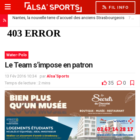
FIL INFO
Nantes, la nouvelle terre d’accueil des anciens Strasbourgeois
7 août 2026
Officiel : Saïdou Sow prêté au FC Nantes
7 août 2026
Water-Polo
Le Team s’impose en patron
13 Fév 2016 10:34
par
Alsa'Sports
35
0
Temps de lecture : 2 mins