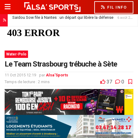
FIL INFO
Saïdou Sow file à Nantes : un départ qui libère la défense
6 août 2026
Water-Polo
Le Team Strasbourg trébuche à Sète
11 Oct 2015 12:19
par
Alsa'Sports
37
0
Temps de lecture : 2 mins