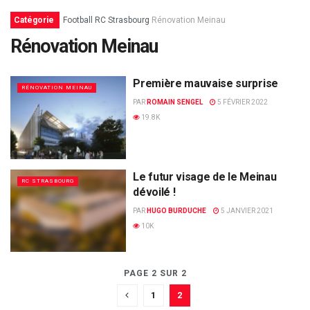
Catégorie
Football
RC Strasbourg
Rénovation Meinau
Rénovation Meinau
Première mauvaise surprise
RÉNOVATION MEINAU
PAR
ROMAIN SENGEL
5 FÉVRIER 2022
19.8K
Le futur visage de le Meinau
RC STRASBOURG
dévoilé !
PAR
HUGO BURDUCHE
5 JANVIER 2021
10K
PAGE 2 SUR 2
1
2