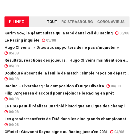
FIL
INFO
TOUT
RC STRASBOURG
CORONAVIRUS
Karim Sow, le géant suisse qui a tapé dans l’œil du Racing
05/08
Le Racing inquiète
05/08
Hugo Oliveira : « Dîtes aux supporters de ne pas s’inquiéter »
05/08
Résultats, réactions des joueurs… Hugo Oliveira maintient son exigence
05/08
Doukouré absent de la feuille de match : simple repos ou départ imminent ?
04/08
Racing – Elversberg : la composition d’Hugo Oliveira
04/08
Filip Jørgensen d’accord pour rejoindre le Racing en prêt
04/08
Le PSG peut-il réaliser un triplé historique en Ligue des champions ?
04/08
Les grands transferts de l’été dans les cinq grands championnats européens : quels clubs ont le plus investi ?
04/08
Officiel : Giovanni Reyna signe au Racing jusqu’en 2031
04/08