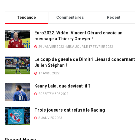
Tendance
Commentaires
Récent
Euro2022. Vidéo. Vincent Gérard envoie un
message à Thierry Omeyer !
29 JANVIER 2022 - MIS À JOUR LE 17 FÉVRIER 2022
Le coup de gueule de Dimitri Lienard concernant
Julien Stéphan !
17 AVRIL 2022
Kenny Lala, que devient-il ?
20 SEPTEMBRE 2022
Trois joueurs ont refusé le Racing
5 JANVIER 2023
Recent News