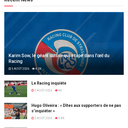
Karim Sow, le géant suisse qui a tapé dans l’œil du
Racing
5 AOÛT 2026
4.3K
Le Racing inquiète
5 AOÛT 2026
4K
Hugo Oliveira : « Dîtes aux supporters de ne pas
s’inquiéter »
5 AOÛT 2026
5.8K