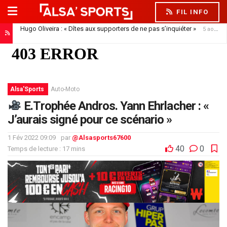
FIL INFO
Hugo Oliveira : « Dîtes aux supporters de ne pas s’inquiéter »
5 août 2026
Alsa'Sports
Auto-Moto
E.Trophée Andros. Yann Ehrlacher : «
J’aurais signé pour ce scénario »
1 Fév 2022 09:09
par
@Alsasports67600
40
0
Temps de lecture : 17 mins