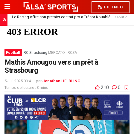
FIL INFO
Le Racing offre son premier contrat pro à Trésor Kouablé
7 août 2026
Football
RC Strasbourg
MERCATO - RCSA
Mathis Amougou vers un prêt à
Strasbourg
5 Juil 2025 09:41
par
Jonathan HELBLING
210
0
Temps de lecture : 3 mins