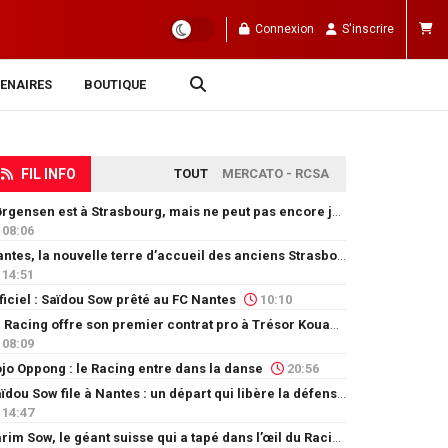
Connexion
S'inscrire
ENAIRES
BOUTIQUE
FIL INFO
TOUT
MERCATO - RCSA
Jørgensen est à Strasbourg, mais ne peut pas encore jouer
08:06
Nantes, la nouvelle terre d’accueil des anciens Strasbourgeois
14:51
ficiel : Saïdou Sow prêté au FC Nantes
10:10
Le Racing offre son premier contrat pro à Trésor Kouablé
08:09
jo Oppong : le Racing entre dans la danse
20:56
Saïdou Sow file à Nantes : un départ qui libère la défense
14:47
Karim Sow, le géant suisse qui a tapé dans l’œil du Racing