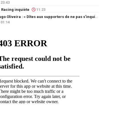
23:43
 Racing inquiète
11:23
Hugo Oliveira : « Dîtes aux supporters de ne pas s’inquiéter »
01:14