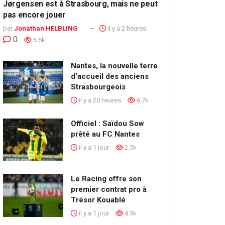
Jørgensen est à Strasbourg, mais ne peut
pas encore jouer
par
Jonathan HELBLING
il y a 2 heures
0
5.5k
Nantes, la nouvelle terre
d’accueil des anciens
Strasbourgeois
il y a 20 heures
6.7k
Officiel : Saïdou Sow
prêté au FC Nantes
il y a 1 jour
2.5k
Le Racing offre son
premier contrat pro à
Trésor Kouablé
il y a 1 jour
4.3k