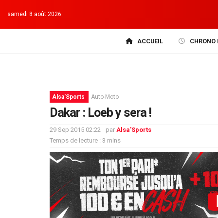
samedi 8 août 2026
ACCUEIL
CHRONO 
Alsa'Sports
Auto-Moto
Dakar : Loeb y sera !
29 Sep 2015 02:22
par
Alsa'Sports
Temps de lecture : 3 mins