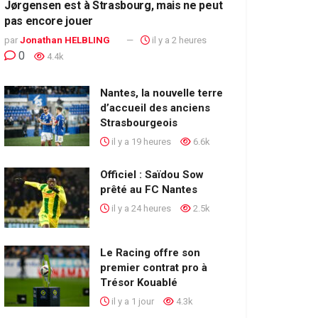
Jørgensen est à Strasbourg, mais ne peut
pas encore jouer
par
Jonathan HELBLING
il y a 2 heures
0
4.4k
Nantes, la nouvelle terre
d’accueil des anciens
Strasbourgeois
il y a 19 heures
6.6k
Officiel : Saïdou Sow
prêté au FC Nantes
il y a 24 heures
2.5k
Le Racing offre son
premier contrat pro à
Trésor Kouablé
il y a 1 jour
4.3k