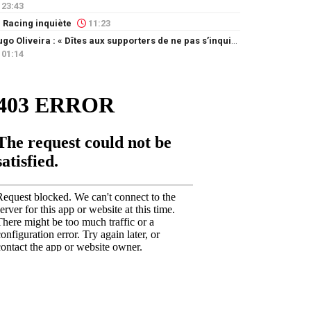
23:43
 Racing inquiète
11:23
Hugo Oliveira : « Dîtes aux supporters de ne pas s’inquiéter »
01:14