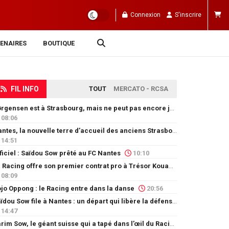
Connexion
S'inscrire
ENAIRES
BOUTIQUE
FIL INFO
TOUT
MERCATO - RCSA
Jørgensen est à Strasbourg, mais ne peut pas encore jouer
08:06
Nantes, la nouvelle terre d’accueil des anciens Strasbourgeois
14:51
ficiel : Saïdou Sow prêté au FC Nantes
10:10
Le Racing offre son premier contrat pro à Trésor Kouablé
08:09
jo Oppong : le Racing entre dans la danse
20:56
Saïdou Sow file à Nantes : un départ qui libère la défense
14:47
Karim Sow, le géant suisse qui a tapé dans l’œil du Racing