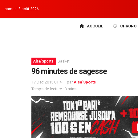
samedi 8 août 2026
ACCUEIL
CHRONO 
Alsa'Sports
Basket
96 minutes de sagesse
17 Déc 2015 01:41
par
Alsa'Sports
Temps de lecture : 3 mins