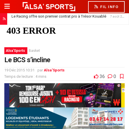
FIL INFO
Le Racing offre son premier contrat pro à Trésor Kouablé
7 août 2026
Alsa'Sports
Basket
Le BCS s’incline
19 Déc 2015 10:31
par
Alsa'Sports
36
0
Temps de lecture : 4 mins