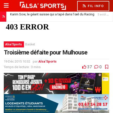
FIL INFO
Karim Sow, le géant suisse qui a tapé dans l’œil du Racing
5 août 2026
Alsa'Sports
Basket
Troisième défaite pour Mulhouse
19 Déc 2015 10:32
par
Alsa'Sports
37
0
Temps de lecture : 3 mins