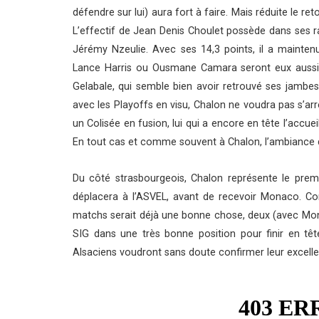
défendre sur lui) aura fort à faire. Mais réduite le r
L’effectif de Jean Denis Choulet possède dans ses ra
Jérémy Nzeulie. Avec ses 14,3 points, il a maintenu 
Lance Harris ou Ousmane Camara seront eux aussi d
Gelabale, qui semble bien avoir retrouvé ses jamb
avec les Playoffs en visu, Chalon ne voudra pas s’arr
un Colisée en fusion, lui qui a encore en tête l’accue
En tout cas et comme souvent à Chalon, l’ambiance d
Du côté strasbourgeois, Chalon représente le premi
déplacera à l’ASVEL, avant de recevoir Monaco. Com
matchs serait déjà une bonne chose, deux (avec Mon
SIG dans une très bonne position pour finir en tête
Alsaciens voudront sans doute confirmer leur exce