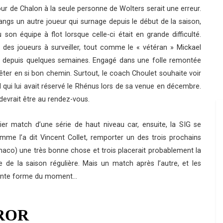
etour de Chalon à la seule personne de Wolters serait une erreur.
ngs un autre joueur qui surnage depuis le début de la saison,
son équipe à flot lorsque celle-ci était en grande difficulté.
es joueurs à surveiller, tout comme le « vétéran » Mickael
es depuis quelques semaines. Engagé dans une folle remontée
êter en si bon chemin. Surtout, le coach Choulet souhaite voir
il qui lui avait réservé le Rhénus lors de sa venue en décembre.
evrait être au rendez-vous.
er match d’une série de haut niveau car, ensuite, la SIG se
me l’a dit Vincent Collet, remporter un des trois prochains
aco) une très bonne chose et trois placerait probablement la
 de la saison régulière. Mais un match après l’autre, et les
llente forme du moment…