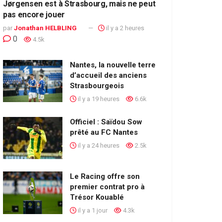
Jørgensen est à Strasbourg, mais ne peut
pas encore jouer
par
Jonathan HELBLING
il y a 2 heures
0
4.5k
Nantes, la nouvelle terre
d’accueil des anciens
Strasbourgeois
il y a 19 heures
6.6k
Officiel : Saïdou Sow
prêté au FC Nantes
il y a 24 heures
2.5k
Le Racing offre son
premier contrat pro à
Trésor Kouablé
il y a 1 jour
4.3k