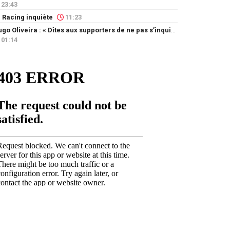
23:43
 Racing inquiète
11:23
Hugo Oliveira : « Dîtes aux supporters de ne pas s’inquiéter »
01:14