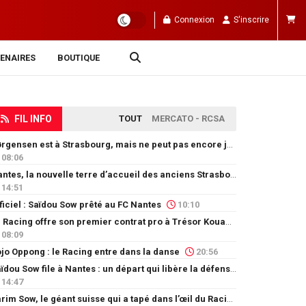
Connexion
S'inscrire
ENAIRES
BOUTIQUE
FIL INFO
TOUT
MERCATO - RCSA
Jørgensen est à Strasbourg, mais ne peut pas encore jouer
08:06
Nantes, la nouvelle terre d’accueil des anciens Strasbourgeois
14:51
ficiel : Saïdou Sow prêté au FC Nantes
10:10
Le Racing offre son premier contrat pro à Trésor Kouablé
08:09
jo Oppong : le Racing entre dans la danse
20:56
Saïdou Sow file à Nantes : un départ qui libère la défense
14:47
Karim Sow, le géant suisse qui a tapé dans l’œil du Racing