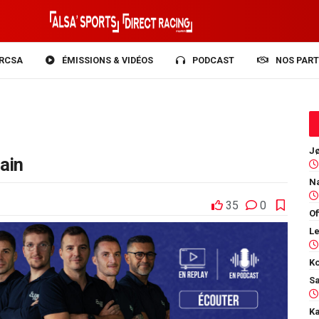
RCSA
ÉMISSIONS & VIDÉOS
PODCAST
NOS PART
bain
35
0
Of
Ko