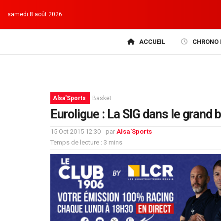
samedi 8 août 2026
ACCUEIL
CHRONO 
Alsa'Sports
Basket
Euroligue : La SIG dans le grand 
15 Oct 2015 12:30
par
Alsa'Sports
Temps de lecture : 3 mins