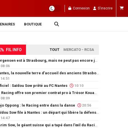
Connexion
S'inscrire
ENAIRES
BOUTIQUE
FIL INFO
TOUT
MERCATO - RCSA
Jørgensen est à Strasbourg, mais ne peut pas encore jouer
08:06
Nantes, la nouvelle terre d’accueil des anciens Strasbourgeois
14:51
ficiel : Saïdou Sow prêté au FC Nantes
10:10
Le Racing offre son premier contrat pro à Trésor Kouablé
08:09
jo Oppong : le Racing entre dans la danse
20:56
Saïdou Sow file à Nantes : un départ qui libère la défense
14:47
Karim Sow, le géant suisse qui a tapé dans l’œil du Racing