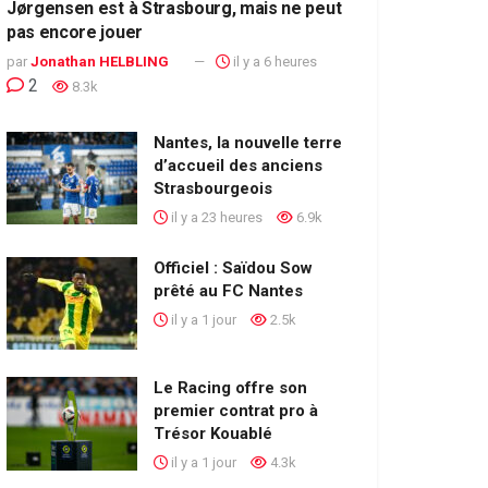
Jørgensen est à Strasbourg, mais ne peut
pas encore jouer
par
Jonathan HELBLING
il y a 6 heures
2
8.3k
Nantes, la nouvelle terre
d’accueil des anciens
Strasbourgeois
il y a 23 heures
6.9k
Officiel : Saïdou Sow
prêté au FC Nantes
il y a 1 jour
2.5k
Le Racing offre son
premier contrat pro à
Trésor Kouablé
il y a 1 jour
4.3k