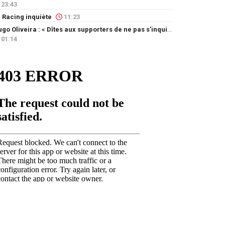
23:43
 Racing inquiète
11:23
Hugo Oliveira : « Dîtes aux supporters de ne pas s’inquiéter »
01:14