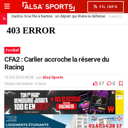
FIL INFO
Saïdou Sow file à Nantes : un départ qui libère la défense
6 août 2026
Football
CFA2 : Carlier accroche la réserve du
Racing
15 Oct 2015 09:38
par
Alsa'Sports
37
0
Temps de lecture : 2 mins