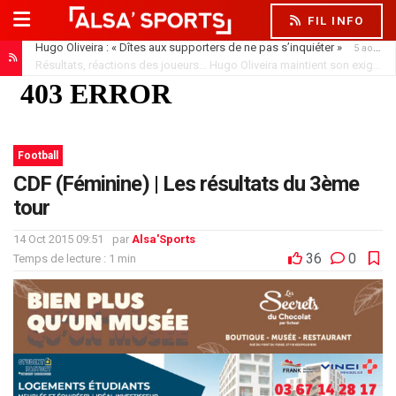
FIL INFO
Résultats, réactions des joueurs… Hugo Oliveira maintient son exigence
Football
CDF (Féminine) | Les résultats du 3ème
tour
14 Oct 2015 09:51
par
Alsa'Sports
36
0
Temps de lecture : 1 min