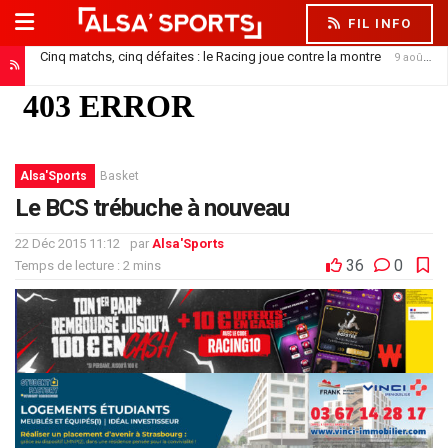
FIL INFO
Cinq matchs, cinq défaites : le Racing joue contre la montre
9 août 2026
Alsa'Sports
Basket
Le BCS trébuche à nouveau
22 Déc 2015 11:12
par
Alsa'Sports
36
0
Temps de lecture : 2 mins