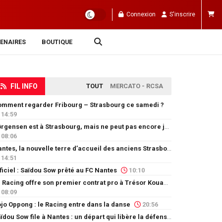
Connexion
S'inscrire
ENAIRES
BOUTIQUE
FIL INFO
TOUT
MERCATO - RCSA
mment regarder Fribourg – Strasbourg ce samedi ?
14:59
Jørgensen est à Strasbourg, mais ne peut pas encore jouer
08:06
Nantes, la nouvelle terre d’accueil des anciens Strasbourgeois
14:51
ficiel : Saïdou Sow prêté au FC Nantes
10:10
Le Racing offre son premier contrat pro à Trésor Kouablé
08:09
jo Oppong : le Racing entre dans la danse
20:56
Saïdou Sow file à Nantes : un départ qui libère la défense