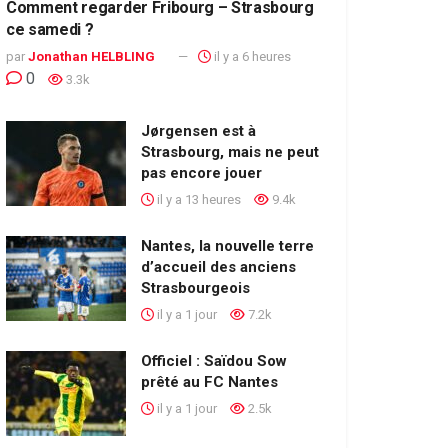
Comment regarder Fribourg – Strasbourg
ce samedi ?
par
Jonathan HELBLING
il y a 6 heures
0
3.3k
Jørgensen est à
Strasbourg, mais ne peut
pas encore jouer
il y a 13 heures
9.4k
Nantes, la nouvelle terre
d’accueil des anciens
Strasbourgeois
il y a 1 jour
7.2k
Officiel : Saïdou Sow
prêté au FC Nantes
il y a 1 jour
2.5k