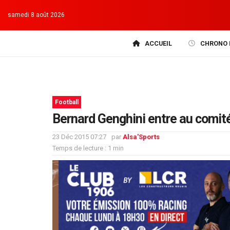
samedi 8 août 2026
ACCUEIL
CHRONO 
Football
Bernard Genghini entre au comi
23 Déc 2015 07:27
par
Alsa'Sports
Temps de lecture : 1 min