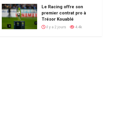
Le Racing offre son
premier contrat pro à
Trésor Kouablé
il y a 2 jours
4.4k