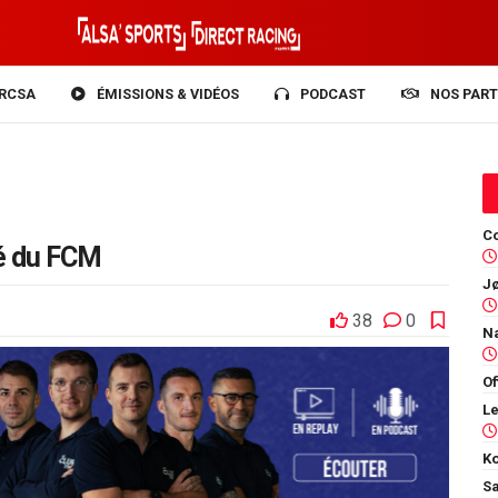
RCSA
ÉMISSIONS & VIDÉOS
PODCAST
NOS PART
Co
té du FCM
38
0
Of
Ko