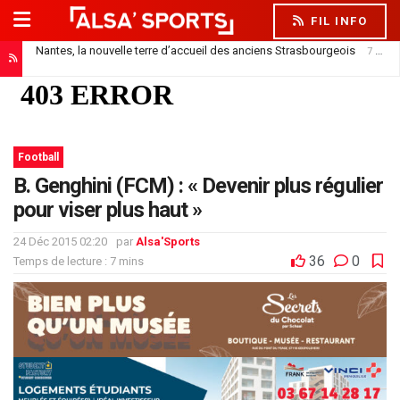
FIL INFO
Nantes, la nouvelle terre d’accueil des anciens Strasbourgeois
7 août 2026
Officiel : Saïdou Sow prêté au FC Nantes
7 août 2026
Football
B. Genghini (FCM) : « Devenir plus régulier
pour viser plus haut »
24 Déc 2015 02:20
par
Alsa'Sports
36
0
Temps de lecture : 7 mins