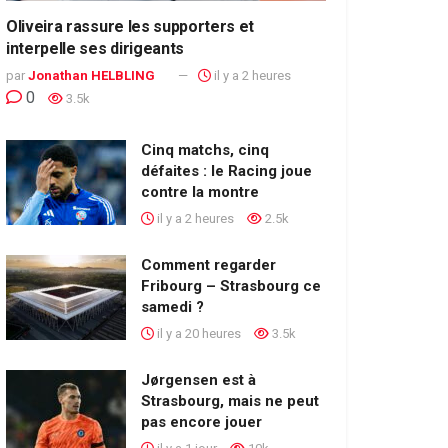
Oliveira rassure les supporters et
interpelle ses dirigeants
par
Jonathan HELBLING
il y a 2 heures
0
3.5k
Cinq matchs, cinq
défaites : le Racing joue
contre la montre
il y a 2 heures
2.5k
Comment regarder
Fribourg – Strasbourg ce
samedi ?
il y a 20 heures
3.5k
Jørgensen est à
Strasbourg, mais ne peut
pas encore jouer