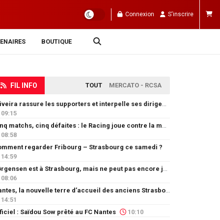
Connexion
S'inscrire
ENAIRES
BOUTIQUE
FIL INFO
TOUT
MERCATO - RCSA
Oliveira rassure les supporters et interpelle ses dirigeants
09:15
Cinq matchs, cinq défaites : le Racing joue contre la montre
08:58
mment regarder Fribourg – Strasbourg ce samedi ?
14:59
Jørgensen est à Strasbourg, mais ne peut pas encore jouer
08:06
Nantes, la nouvelle terre d’accueil des anciens Strasbourgeois
14:51
ficiel : Saïdou Sow prêté au FC Nantes
10:10