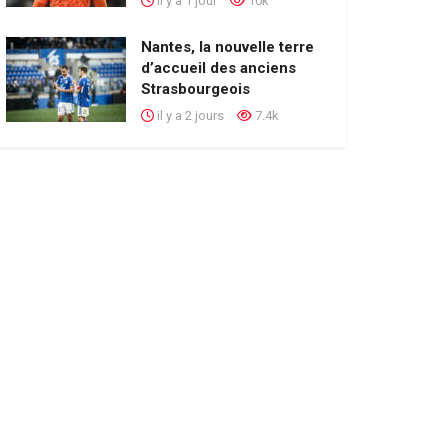
il y a 1 jour
10k
Nantes, la nouvelle terre
d’accueil des anciens
Strasbourgeois
il y a 2 jours
7.4k