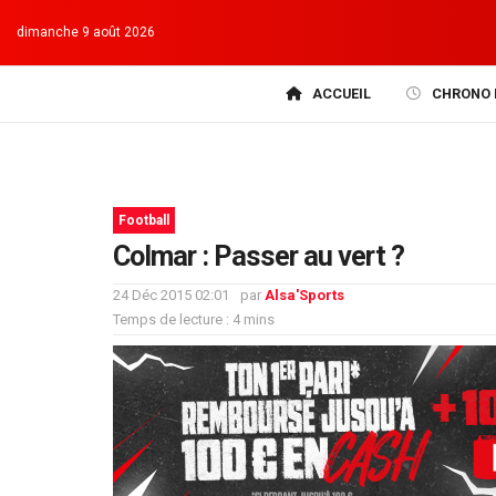
dimanche 9 août 2026
ACCUEIL
CHRONO 
Football
Colmar : Passer au vert ?
24 Déc 2015 02:01
par
Alsa'Sports
Temps de lecture : 4 mins