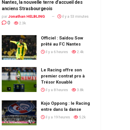
Nantes, la nouvelle terre d’accueil des
anciens Strasbourgeois
par
Jonathan HELBLING
il y a 53 minutes
0
2.3k
Officiel : Saïdou Sow
prêté au FC Nantes
il y a 6 heures
2.4k
Le Racing offre son
premier contrat pro à
Trésor Kouablé
il y a 8 heures
3.8k
Kojo Oppong : le Racing
entre dans la danse
il y a 19 heures
5.2k