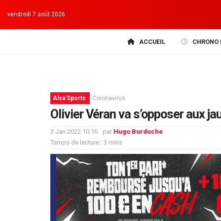
vendredi 7 août 2026
ACCUEIL
CHRONO 
Alsa'Sports
Coronavirus
Olivier Véran va s’opposer aux j
3 Jan 2022 10:16
par
Hugo Burduche
Temps de lecture : 3 mins