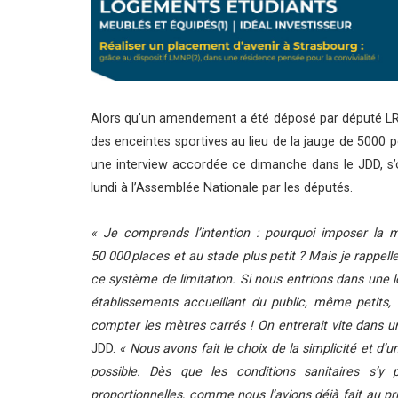
Alors qu’un amendement a été déposé par député LRE
des enceintes sportives au lieu de la jauge de 5000 p
une interview accordée ce dimanche dans le JDD, s’op
lundi à l’Assemblée Nationale par les députés.
« Je comprends l’intention : pourquoi imposer la 
50 000 places et au stade plus petit ? Mais je rappell
ce système de limitation. Si nous entrions dans une l
établissements accueillant du public, même petits,
compter les mètres carrés ! On entrerait vite dans u
JDD.
« Nous avons fait le choix de la simplicité et d’u
possible. Dès que les conditions sanitaires s’y
proportionnelles, comme nous l’avions déjà fait au pr