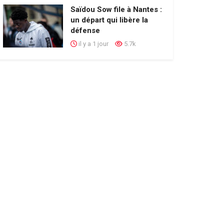
Saïdou Sow file à Nantes :
un départ qui libère la
défense
il y a 1 jour
5.7k