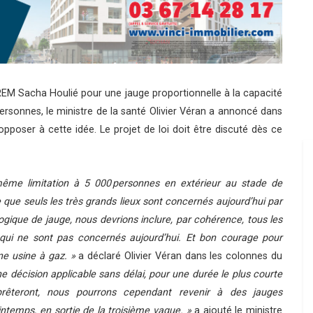
M Sacha Houlié pour une jauge proportionnelle à la capacité
ersonnes, le ministre de la santé Olivier Véran a annoncé dans
poser à cette idée. Le projet de loi doit être discuté dès ce
même limitation à 5 000 personnes en extérieur au stade de
e que seuls les très grands lieux sont concernés aujourd’hui par
ogique de jauge, nous devrions inclure, par cohérence, tous les
 qui ne sont pas concernés aujourd’hui. Et bon courage pour
ne usine à gaz. »
a déclaré Olivier Véran dans les colonnes du
ne décision applicable sans délai, pour une durée le plus courte
 prêteront, nous pourrons cependant revenir à des jauges
intemps, en sortie de la troisième vague. »
a ajouté le ministre