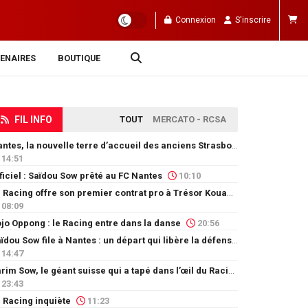
Connexion
S'inscrire
ENAIRES
BOUTIQUE
FIL INFO
TOUT
MERCATO - RCSA
Nantes, la nouvelle terre d’accueil des anciens Strasbourgeois
14:51
ficiel : Saïdou Sow prêté au FC Nantes
10:10
Le Racing offre son premier contrat pro à Trésor Kouablé
08:09
jo Oppong : le Racing entre dans la danse
20:56
Saïdou Sow file à Nantes : un départ qui libère la défense
14:47
Karim Sow, le géant suisse qui a tapé dans l’œil du Racing
23:43
 Racing inquiète
11:23