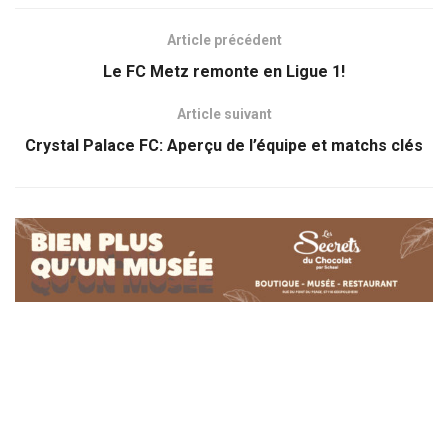
Article précédent
Le FC Metz remonte en Ligue 1!
Article suivant
Crystal Palace FC: Aperçu de l’équipe et matchs clés