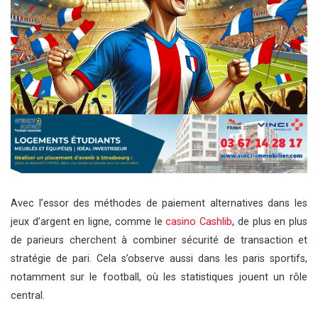
Avec l’essor des méthodes de paiement alternatives dans les
jeux d’argent en ligne, comme le
casino Cashlib
, de plus en plus
de parieurs cherchent à combiner sécurité de transaction et
stratégie de pari. Cela s’observe aussi dans les paris sportifs,
notamment sur le football, où les statistiques jouent un rôle
central.