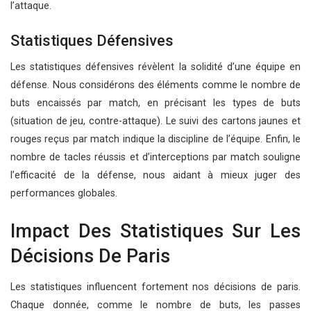
l’attaque.
Statistiques Défensives
Les statistiques défensives révèlent la solidité d’une équipe en
défense. Nous considérons des éléments comme le nombre de
buts encaissés par match, en précisant les types de buts
(situation de jeu, contre-attaque). Le suivi des cartons jaunes et
rouges reçus par match indique la discipline de l’équipe. Enfin, le
nombre de tacles réussis et d’interceptions par match souligne
l’efficacité de la défense, nous aidant à mieux juger des
performances globales.
Impact Des Statistiques Sur Les
Décisions De Paris
Les statistiques influencent fortement nos décisions de paris.
Chaque donnée, comme le nombre de buts, les passes