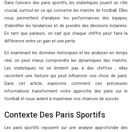
Dans l’univers des paris sportifs, les statistiques jouent un rôle
crucial, surtout en ce qui concerne les matchs de football. Elles
nous permettent d’analyser les performances des équipes,
d’identifier les tendances et de prendre des décisions éclairées.
En tant que parieurs, on sait que chaque chiffre peut faire la
différence entre un gain et une perte.
En examinant les données historiques et les analyses en temps
réel, on peut mieux comprendre les dynamiques des matchs.
Les statistiques ne se limitent pas à des chiffres ; elles
racontent une histoire qui peut influencer nos choix de paris.
Dans cet article, explorons comment ces précieuses
informations transforment notre approche des paris sur le
football et nous aident à maximiser nos chances de succès.
Contexte Des Paris Sportifs
Les paris sportifs reposent sur une analyse approfondie des