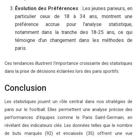
Évolution des Préférences
: Les jeunes parieurs, en
particulier ceux de 18 à 34 ans, montrent une
préférence accrue pour l’analyse statistique,
notamment dans la tranche des 18-25 ans, ce qui
témoigne d’un changement dans les méthodes de
paris.
Ces tendances illustrent l’importance croissante des statistiques
dans la prise de décisions éclairées lors des paris sportifs.
Conclusion
Les statistiques jouent un rôle central dans nos stratégies de
paris sur le football. Elles permettent une analyse précise des
performances d’équipes comme le Paris Saint-Germain, en
révélant des indicateurs clés. Les données telles que le nombre
de buts marqués (92) et encaissés (35) offrent une vue