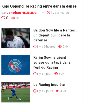
Kojo Oppong : le Racing entre dans la danse
par
Jonathan HELBLING
il y a 3 heures
0
3k
Saïdou Sow file à Nantes :
un départ qui libère la
défense
il y a 9 heures
5.4k
Karim Sow, le géant
suisse qui a tapé dans
l’œil du Racing
il y a 1 jour
5.3k
Le Racing inquiète
il y a 2 jours
4.2k