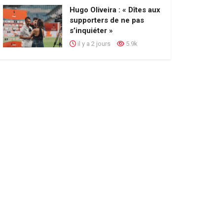
Hugo Oliveira : « Dîtes aux
supporters de ne pas
s’inquiéter »
il y a 2 jours
5.9k