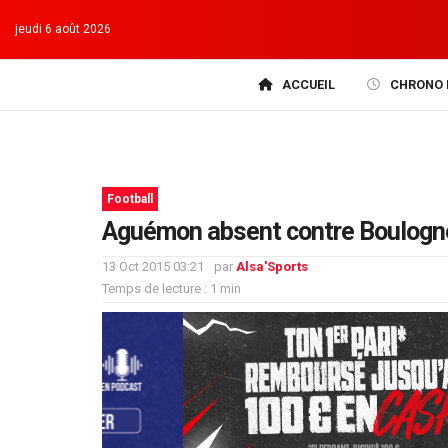
jeudi 6 août 2026
ACCUEIL
CHRONO 
Football
Aguémon absent contre Boulogn
13 Oct 2015 03:21
par
Alsa'Sports
Temps de lecture : 1 min