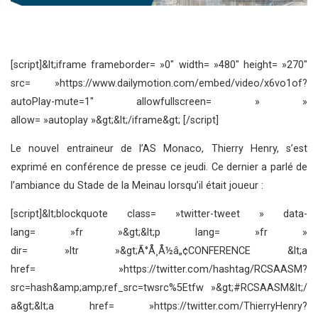
[script]&lt;iframe frameborder= »0″ width= »480″ height= »270″
src= »https://www.dailymotion.com/embed/video/x6vo1of?
autoPlay-mute=1″ allowfullscreen= » »
allow= »autoplay »&gt;&lt;/iframe&gt; [/script]
Le nouvel entraineur de l’AS Monaco, Thierry Henry, s’est
exprimé en conférence de presse ce jeudi. Ce dernier a parlé de
l’ambiance du Stade de la Meinau lorsqu’il était joueur :
[script]&lt;blockquote class= »twitter-tweet » data-
lang= »fr »&gt;&lt;p lang= »fr »
dir= »ltr »&gt;Ã°Å¸Å½â„¢CONFERENCE &lt;a
href= »https://twitter.com/hashtag/RCSAASM?
src=hash&amp;amp;ref_src=twsrc%5Etfw »&gt;#RCSAASM&lt;/
a&gt;&lt;a href= »https://twitter.com/ThierryHenry?