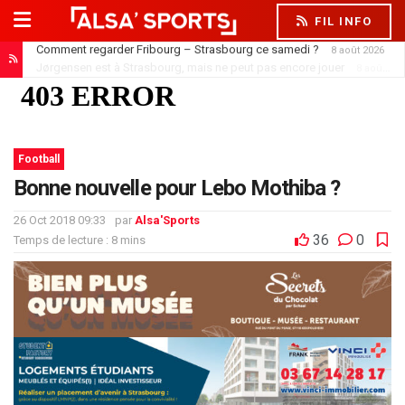
FIL INFO
Jørgensen est à Strasbourg, mais ne peut pas encore jouer
8 août 2026
Football
Bonne nouvelle pour Lebo Mothiba ?
26 Oct 2018 09:33
par
Alsa'Sports
36
0
Temps de lecture : 8 mins