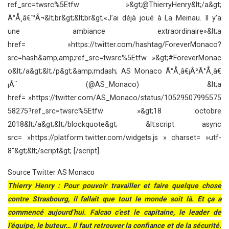
ref_src=twsrc%5Etfw »&gt;@ThierryHenry&lt;/a&gt;
Ã°Å¸â€™Â¬&lt;br&gt;&lt;br&gt;«J’ai déjà joué à La Meinau. Il y’a
une ambiance extraordinaire»&lt;a
href= »https://twitter.com/hashtag/ForeverMonaco?
src=hash&amp;amp;ref_src=twsrc%5Etfw »&gt;#ForeverMonac
o&lt;/a&gt;&lt;/p&gt;&amp;mdash; AS Monaco Ã°Å¸â€¡Â²Ã°Å¸â€
¡Â¨ (@AS_Monaco) &lt;a
href= »https://twitter.com/AS_Monaco/status/10529507995575
58275?ref_src=twsrc%5Etfw »&gt;18 octobre
2018&lt;/a&gt;&lt;/blockquote&gt; &lt;script async
src= »https://platform.twitter.com/widgets.js » charset= »utf-
8″&gt;&lt;/script&gt; [/script]
Source Twitter AS Monaco
Thierry Henry : Pour pouvoir travailler et faire quelque chose
contre Strasbourg, il fallait que tout le monde soit là. Et ça a
commencé aujourd’hui.
Falcao c’est le capitaine, le leader de
l’équipe, le buteur…
Il faut retrouver la confiance et de la sécurité.