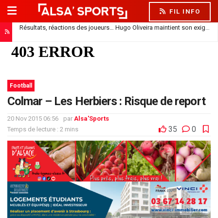
FIL INFO
Résultats, réactions des joueurs… Hugo Oliveira maintient son exigence
Football
Colmar – Les Herbiers : Risque de report
20 Nov 2015 06:56
par
Alsa'Sports
35
0
Temps de lecture : 2 mins